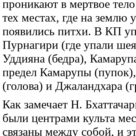
проникают в мертвое тело 
тех местах, где на землю 
появились питхи. В КП уп
Пурнагири (где упали шея 
Уддияна (бедра), Камаруп
предел Камарупы (пупок)
(голова) и Джаландхара (г
Как замечает Н. Бхаттачар
были центрами культа ме
связаны между собой, и э