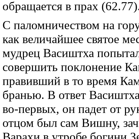
обращается в прах (62.77)
С паломничеством на гору
как величайшее святое мес
мудрец Васиштха попыталс
совершить поклонение Кам
правивший в то время Кам
бранью. В ответ Васиштха 
во-первых, он падет от ру
отцом был сам Вишну, за
Варахи в утробе богини Зе