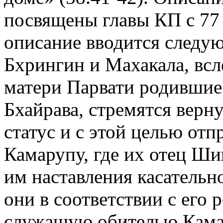
посвящены главы КП с 77 
описание вводится след
Бхрингин и Махакала, всл
матери Парвати родившиес
Бхайрава, стремятся вер
статус и с этой целью от
Камарупу, где их отец Шив
им наставления касательн
они в соответствии с его 
служащую обителью Камак