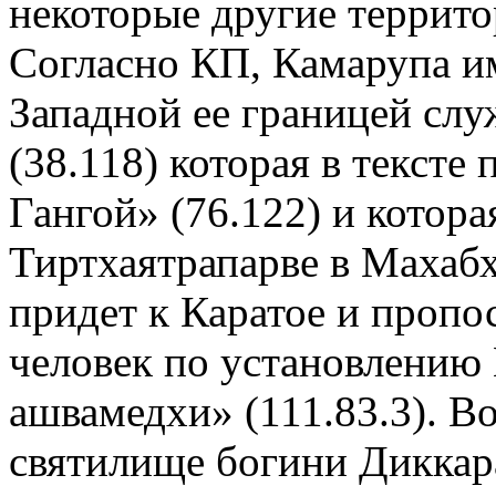
некоторые другие территор
Согласно КП, Камарупа и
Западной ее границей слу
(38.118) которая в текст
Гангой» (76.122) и котора
Тиртхаятрапарве в Махабха
придет к Каратое и пропос
человек по установлению 
ашвамедхи» (111.83.3). В
святилище богини Диккара