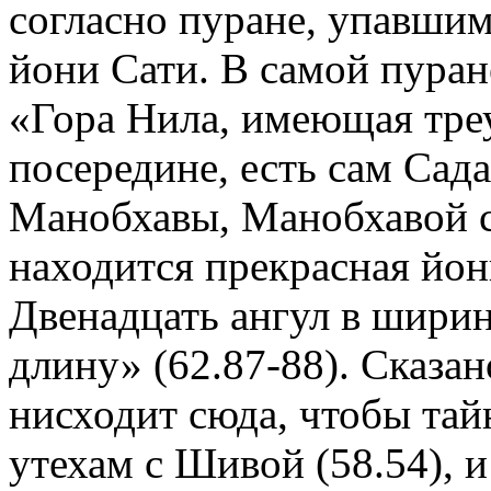
согласно пуране, упавши
йони Сати. В самой пуран
«Гора Нила, имеющая тре
посередине, есть сам Сад
Манобхавы, Манобхавой с
находится прекрасная йо
Двенадцать ангул в ширин
длину» (62.87-88). Сказан
нисходит сюда, чтобы та
утехам с Шивой (58.54), и