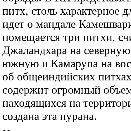
питх, столь характерное дл
идет о мандале Камешвари
помещается три питхи, с
Джаландхара на северную 
южную и Камарупа на вос
об общеиндийских питхах
содержит огромный объем
находящихся на территор
создана эта пурана.