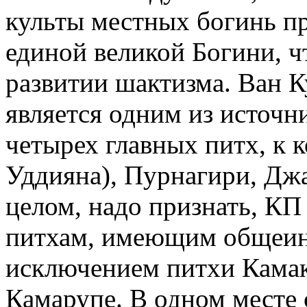
культы местных богинь п
единой великой Богини, ч
развитии шактизма. Ван К
является одним из источ
четырех главных питх, к 
Уддияна), Пурнагири, Дж
целом, надо признать, КП
питхам, имеющим общеинд
исключением питхи Камак
Камарупе. В одном месте 